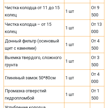
Чистка колодца от 11 до 15
От 9
1 шт
колец
500
Чистка колодца – от 15
От 13
1 шт
колец
000
Донный фильтр (осиновый
От 4
1 шт
щит с камнями)
500
Выемка твердого, сложного
От 3
1 шт
грунта
500
От 4
Глиняный замок 50*80см
1 шт
000
Промазка отверстий
От 1
1 шт
гидропломбой
500
Углубление колодца