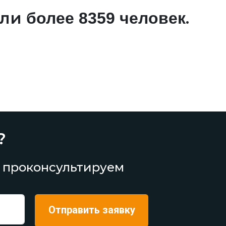
али
.
более 8359 человек
?
 проконсультируем